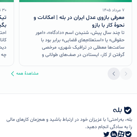
۷ مرداد ۱۴۰۵
۳۰ تیر ۱۴۰۵
معرفی بازوی عدل ایران در بله | امکانات و
تیک
نحوۀ کار با بازو
بگی
تا چند سال پیش، شنیدن اسم «دادگاه»، «امور
احتم
حقوقی» یا «استعلام‌های قضایی» برابر بود با
کانا
ساعت‌ها معطلی در ترافیک شهری، مرخصی
دیده
گرفتن از کار، ایستادن در صف‌های طولانی و
چه م
پیچ‌وخم‌های…
مشاهدهٔ همه
بله، به‌راحتی! با عزیزان خود در ارتباط باشید و هم‌زمان کارهای مالی
را به سادگی انجام دهید.